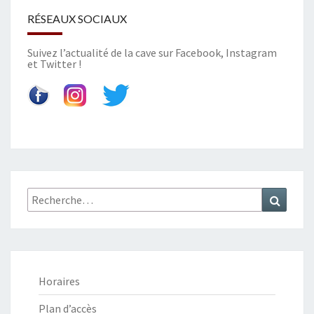
T
RÉSEAUX SOCIAUX
3
1
Suivez l’actualité de la cave sur
Facebook
,
Instagram
D
et
Twitter
!
É
C
E
M
B
R
E
2
Recherche
Recher
0
:
2
3
Horaires
Plan d’accès