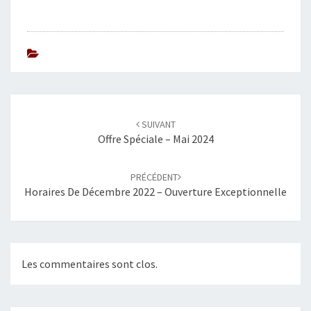
L
A
C
A
V
E
L
E
Navigation
S
SUIVANT
d'article
Offre Spéciale – Mai 2024
D
I
M
PRÉCÉDENT
A
Horaires De Décembre 2022 – Ouverture Exceptionnelle
N
C
H
E
S
Les commentaires sont clos.
2
4
E