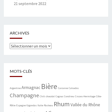
21 septembre 2022
ARCHIVES
Archives
MOTS-CLÉS
Bière
Armagnac
Argentine
Cairanne
Calvados
Champagne
Chili
chocolat
Cognac
Condrieu
Crozes-Hermitage
Côte-
Rhum
Vallée du Rhône
Rôtie
Espagne
Gigondas
Italie
Rasteau