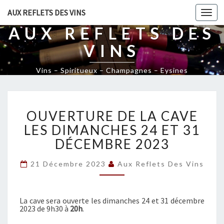
AUX REFLETS DES VINS
Togg
navi
AUX REFLETS DES
VINS
Vins – Spiritueux – Champagnes – Eysines
O
OUVERTURE DE LA CAVE
U
V
LES DIMANCHES 24 ET 31
E
DÉCEMBRE 2023
R
T
21 Décembre 2023
Aux Reflets Des Vins
U
R
E
La cave sera ouverte les dimanches 24 et 31 décembre
D
2023 de 9h30 à
20h
.
E