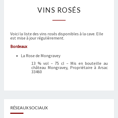
V
VINS ROSÉS
I
N
S
R
O
Voici la liste des vins rosés disponibles à la cave. Elle
est mise à jour régulièrement.
S
É
Bordeaux
S
La Rose de Mongravey
13 % vol – 75 cl – Mis en bouteille au
château Mongravey, Propriétaire à Arsac
33460
RÉSEAUX SOCIAUX