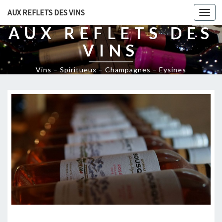
AUX REFLETS DES VINS
Togg
navi
AUX REFLETS DES
VINS
Vins – Spiritueux – Champagnes – Eysines