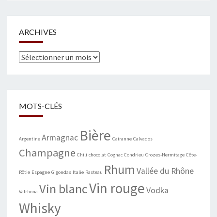
ARCHIVES
Archives
MOTS-CLÉS
Bière
Armagnac
Argentine
Cairanne
Calvados
Champagne
Chili
chocolat
Cognac
Condrieu
Crozes-Hermitage
Côte-
Rhum
Vallée du Rhône
Rôtie
Espagne
Gigondas
Italie
Rasteau
Vin rouge
Vin blanc
Vodka
Valrhona
Whisky