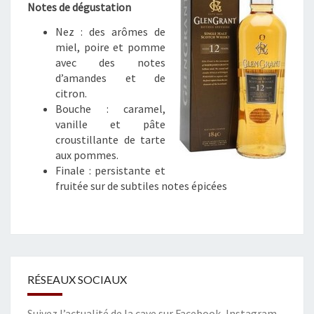
A
Notes de dégustation
N
Nez : des arômes de
S
miel, poire et pomme
–
avec des notes
S
d’amandes et de
I
citron.
N
Bouche : caramel,
G
vanille et pâte
L
croustillante de tarte
E
aux pommes.
M
Finale : persistante et
A
fruitée sur de subtiles notes épicées
L
T
S
C
O
T
RÉSEAUX SOCIAUX
C
H
W
Suivez l’actualité de la cave sur
Facebook
,
Instagram