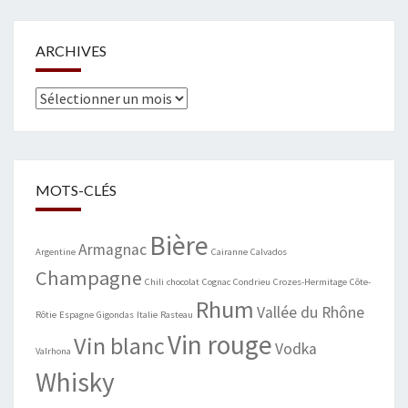
ARCHIVES
Archives
MOTS-CLÉS
Bière
Armagnac
Argentine
Cairanne
Calvados
Champagne
Chili
chocolat
Cognac
Condrieu
Crozes-Hermitage
Côte-
Rhum
Vallée du Rhône
Rôtie
Espagne
Gigondas
Italie
Rasteau
Vin rouge
Vin blanc
Vodka
Valrhona
Whisky