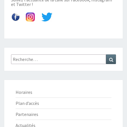
et
Twitter
!
H
I
S
K
Y
–
4
3
%
Recherche
Recher
V
:
O
L
Horaires
Plan d’accès
Partenaires
Actualités