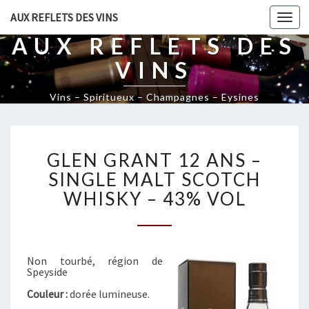
AUX REFLETS DES VINS
Togg
navi
AUX REFLETS DES
VINS
Vins – Spiritueux – Champagnes – Eysines
G
GLEN GRANT 12 ANS –
L
E
SINGLE MALT SCOTCH
N
WHISKY – 43% VOL
G
R
A
N
Non tourbé, région de
T
Speyside
1
Couleur :
dorée lumineuse.
2