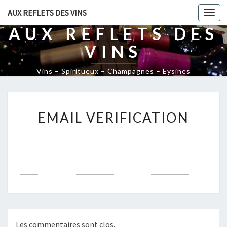
AUX REFLETS DES VINS
Togg
navi
AUX REFLETS DES
VINS
Vins – Spiritueux – Champagnes – Eysines
E
EMAIL VERIFICATION
M
A
I
L
V
E
R
I
F
I
Les commentaires sont clos.