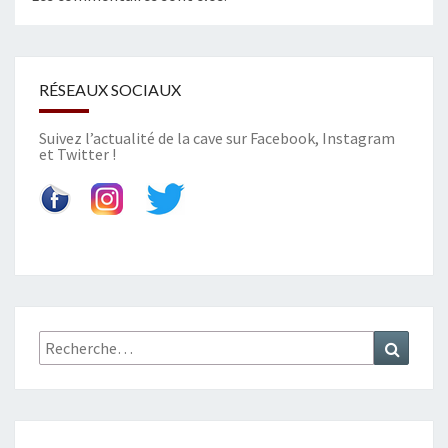
C
A
T
I
RÉSEAUX SOCIAUX
O
N
Suivez l’actualité de la cave sur
Facebook
,
Instagram
et
Twitter
!
Recherche
Recher
: