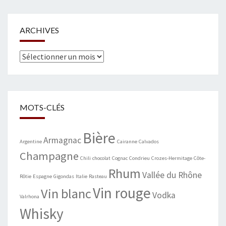
ARCHIVES
Archives
MOTS-CLÉS
Bière
Armagnac
Argentine
Cairanne
Calvados
Champagne
Chili
chocolat
Cognac
Condrieu
Crozes-Hermitage
Côte-
Rhum
Vallée du Rhône
Rôtie
Espagne
Gigondas
Italie
Rasteau
Vin rouge
Vin blanc
Vodka
Valrhona
Whisky