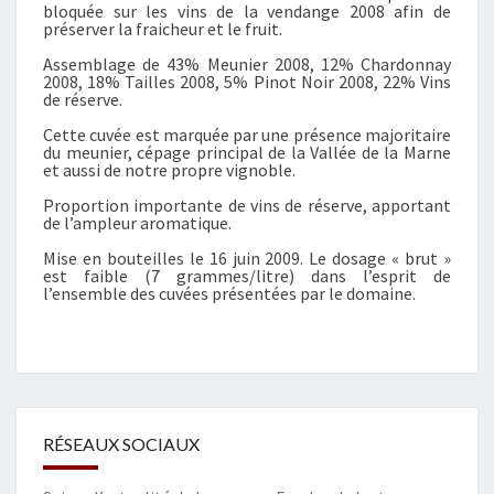
bloquée sur les vins de la vendange 2008 afin de
N
préserver la fraicheur et le fruit.
E
Assemblage de 43% Meunier 2008, 12% Chardonnay
S
2008, 18% Tailles 2008, 5% Pinot Noir 2008, 22% Vins
D
de réserve.
E
Cette cuvée est marquée par une présence majoritaire
L
du meunier, cépage principal de la Vallée de la Marne
A
et aussi de notre propre vignoble.
V
Proportion importante de vins de réserve, apportant
A
de l’ampleur aromatique.
L
Mise en bouteilles le 16 juin 2009. Le dosage « brut »
L
est faible (7 grammes/litre) dans l’esprit de
É
l’ensemble des cuvées présentées par le domaine.
E
RÉSEAUX SOCIAUX