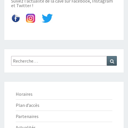
Suivez l’actualité de la cave sur
Facebook
,
Instagram
et
Twitter
!
Recherche
Recher
:
Horaires
Plan d’accès
Partenaires
Actualités