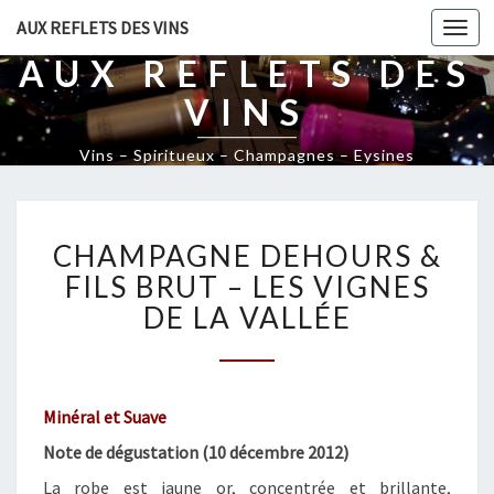
AUX REFLETS DES VINS
Togg
navi
AUX REFLETS DES
VINS
Vins – Spiritueux – Champagnes – Eysines
C
CHAMPAGNE DEHOURS &
H
A
FILS BRUT – LES VIGNES
M
DE LA VALLÉE
P
A
G
N
Minéral et Suave
E
D
Note de dégustation (10 décembre 2012)
E
La robe est jaune or, concentrée et brillante,