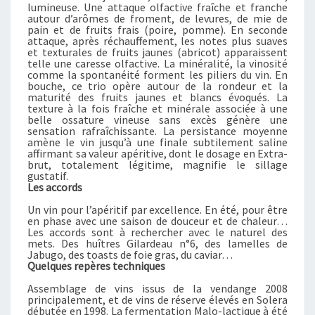
H
lumineuse. Une attaque olfactive fraîche et franche
O
autour d’arômes de froment, de levures, de mie de
pain et de fruits frais (poire, pomme). En seconde
U
attaque, après réchauffement, les notes plus suaves
R
et texturales de fruits jaunes (abricot) apparaissent
telle une caresse olfactive. La minéralité, la vinosité
S
comme la spontanéité forment les piliers du vin. En
&
bouche, ce trio opère autour de la rondeur et la
F
maturité des fruits jaunes et blancs évoqués. La
texture à la fois fraîche et minérale associée à une
I
belle ossature vineuse sans excès génère une
L
sensation rafraîchissante. La persistance moyenne
S
amène le vin jusqu’à une finale subtilement saline
affirmant sa valeur apéritive, dont le dosage en Extra-
B
brut, totalement légitime, magnifie le sillage
R
gustatif.
Les accords
U
T
Un vin pour l’apéritif par excellence. En été, pour être
–
en phase avec une saison de douceur et de chaleur…
Les accords sont à rechercher avec le naturel des
L
mets. Des huîtres Gilardeau n°6, des lamelles de
E
Jabugo, des toasts de foie gras, du caviar…
S
Quelques repères techniques
V
Assemblage de vins issus de la vendange 2008
I
principalement, et de vins de réserve élevés en Solera
débutée en 1998. La fermentation Malo-lactique à été
G