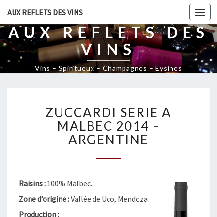
AUX REFLETS DES VINS
Togg
navi
AUX REFLETS DES
VINS
Vins – Spiritueux – Champagnes – Eysines
Z
ZUCCARDI SERIE A
U
C
MALBEC 2014 –
C
ARGENTINE
A
R
D
I
Raisins :
100% Malbec.
S
E
Zone d’origine :
Vallée de Uco, Mendoza
R
Production :