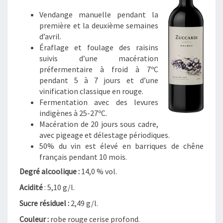
I
E
Vendange manuelle pendant la
A
première et la deuxième semaines
M
d’avril.
A
Éraflage et foulage des raisins
L
suivis d’une macération
B
préfermentaire à froid à 7ºC
E
pendant 5 à 7 jours et d’une
C
vinification classique en rouge.
2
Fermentation avec des levures
0
indigènes à 25-27ºC.
1
Macération de 20 jours sous cadre,
4
avec pigeage et délestage périodiques.
–
50% du vin est élevé en barriques de chêne
A
français pendant 10 mois.
R
Degré alcoolique :
14,0 % vol.
G
Acidité
: 5,10 g/l.
E
N
Sucre résiduel :
2,49 g/l.
T
Couleur :
robe rouge cerise profond.
I