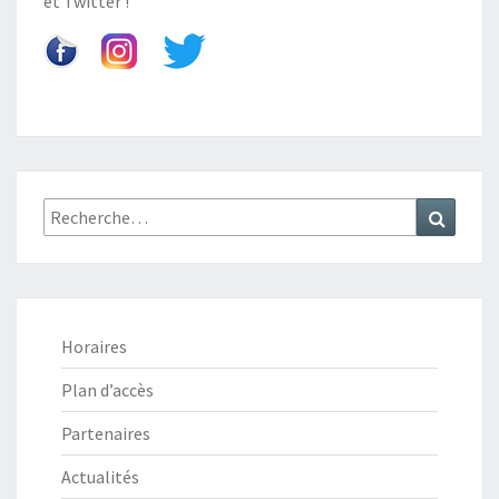
et
Twitter
!
Recherche
Recher
:
Horaires
Plan d’accès
Partenaires
Actualités