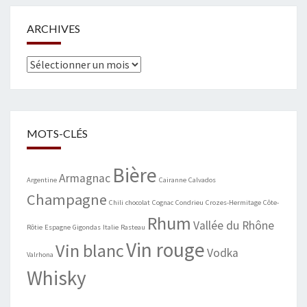
ARCHIVES
Archives
MOTS-CLÉS
Bière
Armagnac
Argentine
Cairanne
Calvados
Champagne
Chili
chocolat
Cognac
Condrieu
Crozes-Hermitage
Côte-
Rhum
Vallée du Rhône
Rôtie
Espagne
Gigondas
Italie
Rasteau
Vin rouge
Vin blanc
Vodka
Valrhona
Whisky