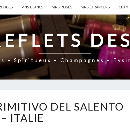
 ROUGES
VINS BLANCS
VINS ROSÉS
VINS ÉTRANGERS
CHAM
REFLETS DES
ns – Spiritueux – Champagnes – Eysi
1
RIMITIVO DEL SALENTO
2
E
– ITALIE
M
E