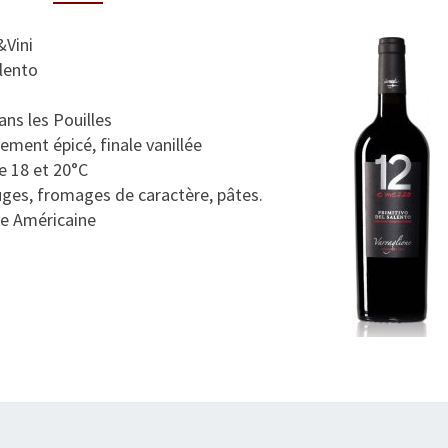
Z
Z
&Vini
O
lento
P
R
ns les Pouilles
I
ement épicé, finale vanillée
M
e 18 et 20°C
I
ges, fromages de caractère, pâtes.
T
ue Américaine
I
V
O
D
E
L
S
A
L