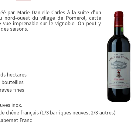
A
é par Marie-Danielle Carles à la suite d’un
U
au nord-ouest du village de Pomerol, cette
C
e vue imprenable sur le vignoble. On peut y
R
l des saisons.
O
I
X
D
E
S
eds hectares
R
 bouteilles
O
raves fines
U
Z
cuves inox.
E
de chêne français (1/3 barriques neuves, 2/3 autres)
S
Cabernet Franc
2
0