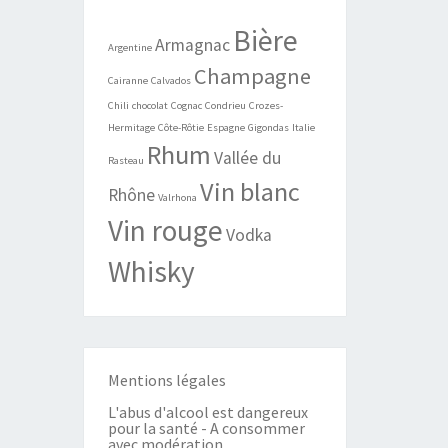
Bière
Armagnac
Argentine
Champagne
Cairanne
Calvados
Chili
chocolat
Cognac
Condrieu
Crozes-
Hermitage
Côte-Rôtie
Espagne
Gigondas
Italie
Rhum
Vallée du
Rasteau
Vin blanc
Rhône
Valrhona
Vin rouge
Vodka
Whisky
Mentions légales
L'abus d'alcool est dangereux
pour la santé - A consommer
avec modération