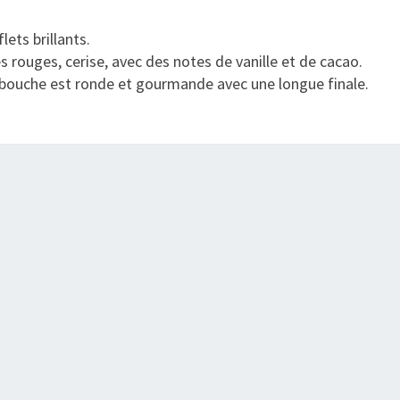
1
ets brillants.
2
s rouges, cerise, avec des notes de vanille et de cacao.
–
 bouche est ronde et gourmande avec une longue finale.
P
O
M
E
R
O
L