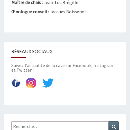
Maître de chais :
Jean-Luc Brégille
S
)
Œnologue conseil :
Jacques Boissenot
–
M
O
U
L
I
RÉSEAUX SOCIAUX
S
Suivez l’actualité de la cave sur
Facebook
,
Instagram
et
Twitter
!
Recherche
Recher