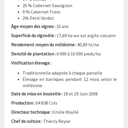
E
25 % Cabernet Sauvignon
S
9 % Cabernet Franc
S
2% Petit Verdot
I
S
Âge moyen des vignes :
25 ans
2
Superficie du vignoble :
17,69 ha sur sol argilo-calcaire
0
Rendement moyen du millésime :
40,89 hl/ha
0
6
Densité de plantation :
6 000 à 10 000 pieds/ha
(
Vinification élevage :
C
R
Traditionnelle adaptée à chaque parcelle
U
Élevage en barriques pendant 12 mois selon le
B
millésime
O
Date de mise en bouteille :
18 et 19 Juin 2008
U
R
Production :
64 838 Cols
G
Directeur technique :
Emilie Roullé
E
O
Chef de culture :
Thierry Reyne
I