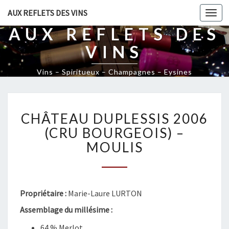
AUX REFLETS DES VINS
Togg
navi
AUX REFLETS DES
VINS
Vins – Spiritueux – Champagnes – Eysines
C
CHÂTEAU DUPLESSIS 2006
H
Â
(CRU BOURGEOIS) –
T
MOULIS
E
A
U
D
Propriétaire :
Marie-Laure LURTON
U
P
Assemblage du millésime :
L
64 % Merlot