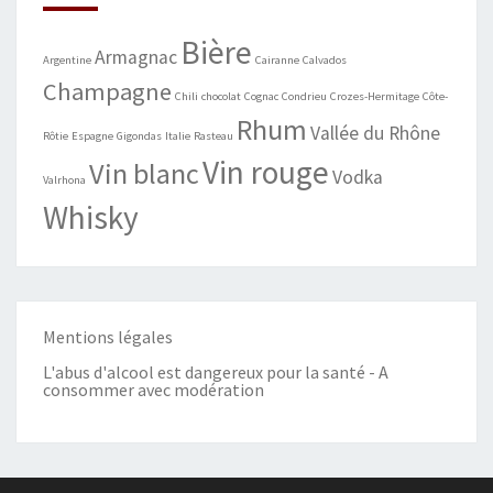
Bière
Armagnac
Argentine
Cairanne
Calvados
Champagne
Chili
chocolat
Cognac
Condrieu
Crozes-Hermitage
Côte-
Rhum
Vallée du Rhône
Rôtie
Espagne
Gigondas
Italie
Rasteau
Vin rouge
Vin blanc
Vodka
Valrhona
Whisky
Mentions légales
L'abus d'alcool est dangereux pour la santé - A
consommer avec modération