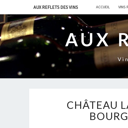
AUX REFLETS DES VINS
ACCUEIL
VINS
AUX 
Vi
CHÂTEAU L
BOURGE