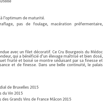
uteille
B
O
U
 à l’optimum de maturité.
R
éraflage, pas de foulage, macération préfermentaire,
G
E
O
I
vendue avec un filet décoratif. Ce Cru Bourgeois du Médoc
S
ndeur, qui a bénéficié d’un élevage maîtrisé et bien dosé,
)
uet fruité et boisé se montre séduisant par sa finesse et
–
sance et de finesse. Dans une belle continuité, le palais
M
O
U
ial de Bruxelles 2015
L
s du Vin 2015
I
s des Grands Vins de France Mâcon 2015
S