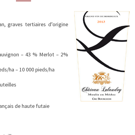
A
U
L
, graves tertiaires d’origine
A
L
A
U
auvignon – 43 % Merlot – 2%
D
E
ieds/ha – 10 000 pieds/ha
Y
2
uteilles
0
1
3
ançais de haute futaie
(
C
R
U