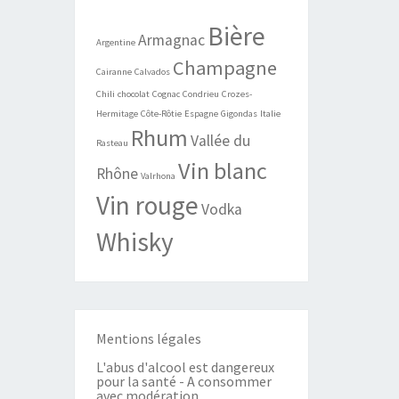
Bière
Armagnac
Argentine
Champagne
Cairanne
Calvados
Chili
chocolat
Cognac
Condrieu
Crozes-
Hermitage
Côte-Rôtie
Espagne
Gigondas
Italie
Rhum
Vallée du
Rasteau
Vin blanc
Rhône
Valrhona
Vin rouge
Vodka
Whisky
Mentions légales
L'abus d'alcool est dangereux
pour la santé - A consommer
avec modération