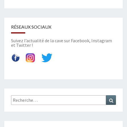
T
O
P
H
RÉSEAUX SOCIAUX
E
Suivez l’actualité de la cave sur
Facebook
,
Instagram
»
et
Twitter
!
–
C
R
O
Z
E
S
-
Recherche
H
Recher
:
E
R
M
I