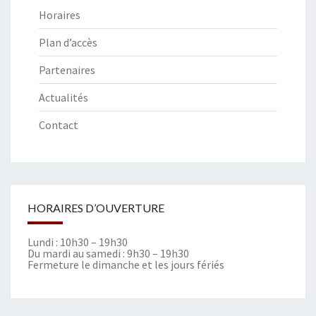
T
Horaires
A
G
Plan d’accès
E
R
Partenaires
O
Actualités
U
G
Contact
E
HORAIRES D’OUVERTURE
Lundi : 10h30 – 19h30
Du mardi au samedi : 9h30 – 19h30
Fermeture le dimanche et les jours fériés