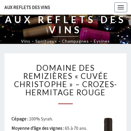
AUX REFLETS DES VINS
Togg
navi
AUX REFLETS DES
VINS
Vins – Spiritueux – Champagnes – Eysines
D
DOMAINE DES
O
M
REMIZIÈRES « CUVÉE
A
CHRISTOPHE » – CROZES-
I
HERMITAGE ROUGE
N
E
D
E
Cépage :
100% Syrah.
S
R
Moyenne d’âge des vignes :
65 à 70 ans.