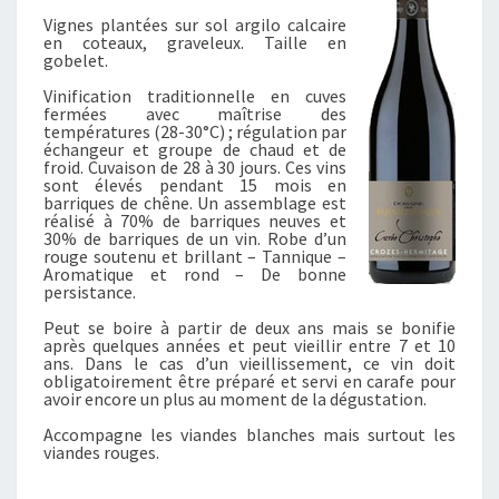
E
Vignes plantées sur sol argilo calcaire
M
en coteaux, graveleux. Taille en
I
gobelet.
Z
Vinification traditionnelle en cuves
I
fermées avec maîtrise des
È
températures (28-30°C) ; régulation par
échangeur et groupe de chaud et de
R
froid. Cuvaison de 28 à 30 jours. Ces vins
E
sont élevés pendant 15 mois en
S
barriques de chêne. Un assemblage est
réalisé à 70% de barriques neuves et
«
30% de barriques de un vin. Robe d’un
rouge soutenu et brillant – Tannique –
C
Aromatique et rond – De bonne
persistance.
U
V
Peut se boire à partir de deux ans mais se bonifie
après quelques années et peut vieillir entre 7 et 10
É
ans. Dans le cas d’un vieillissement, ce vin doit
E
obligatoirement être préparé et servi en carafe pour
C
avoir encore un plus au moment de la dégustation.
H
Accompagne les viandes blanches mais surtout les
R
viandes rouges.
I
S