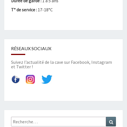
Durée de garde :
1 à 5 ans
T° de service :
17-18°C
RÉSEAUX SOCIAUX
Suivez l’actualité de la cave sur
Facebook
,
Instagram
et
Twitter
!
Recherche
Recher
: