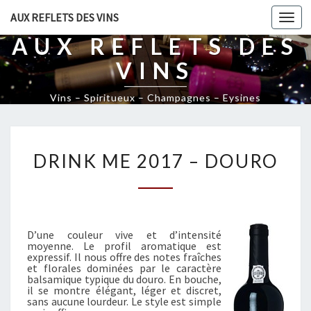
AUX REFLETS DES VINS
Togg
navi
AUX REFLETS DES
VINS
Vins – Spiritueux – Champagnes – Eysines
D
DRINK ME 2017 – DOURO
R
I
N
K
M
D’une couleur vive et d’intensité
E
moyenne. Le profil aromatique est
2
expressif. Il nous offre des notes fraîches
0
et florales dominées par le caractère
balsamique typique du douro. En bouche,
1
il se montre élégant, léger et discret,
7
sans aucune lourdeur. Le style est simple