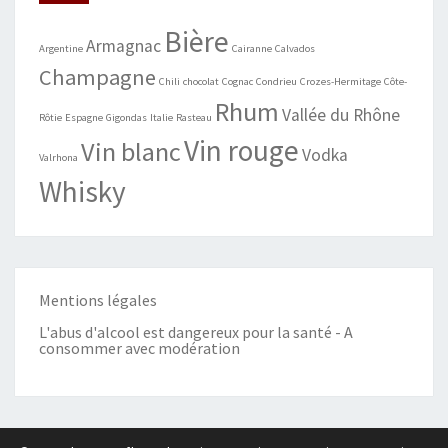
Bière
Armagnac
Argentine
Cairanne
Calvados
Champagne
Chili
chocolat
Cognac
Condrieu
Crozes-Hermitage
Côte-
Rhum
Vallée du Rhône
Rôtie
Espagne
Gigondas
Italie
Rasteau
Vin rouge
Vin blanc
Vodka
Valrhona
Whisky
Mentions légales
L'abus d'alcool est dangereux pour la santé - A
consommer avec modération