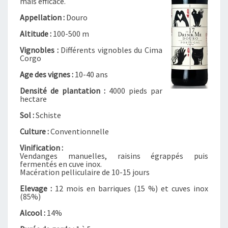
mais efficace.
–
D
Appellation :
Douro
O
Altitude :
100-500 m
U
R
Vignobles :
Différents vignobles du Cima
O
Corgo
Age des vignes :
10-40 ans
Densité de plantation :
4000 pieds par
hectare
Sol :
Schiste
Culture :
Conventionnelle
Vinification :
Vendanges manuelles, raisins égrappés puis
fermentés en cuve inox.
Macération pelliculaire de 10-15 jours
Elevage :
12 mois en barriques (15 %) et cuves inox
(85%)
Alcool :
14%