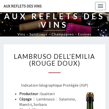
AUX REFLETS DES VINS
Togg
navi
AUX REFLETS DES
VINS
Vins – Spiritueux – Champagnes – Eysines
L
LAMBRUSO DELL’EMILIA
A
M
(ROUGE DOUX)
B
R
U
S
Indication Géographique Protégée (IGP)
O
Producteur :
Gualtieri
D
Cépage :
Lambrusco : Salamino,
E
Maestri, Sorbara
L