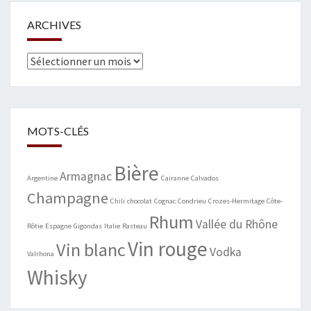
ARCHIVES
Archives
MOTS-CLÉS
Bière
Armagnac
Argentine
Cairanne
Calvados
Champagne
Chili
chocolat
Cognac
Condrieu
Crozes-Hermitage
Côte-
Rhum
Vallée du Rhône
Rôtie
Espagne
Gigondas
Italie
Rasteau
Vin rouge
Vin blanc
Vodka
Valrhona
Whisky