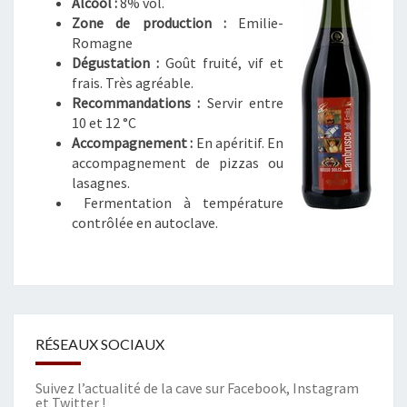
Alcool :
8% vol.
L
Zone de production :
’
Emilie-
Romagne
E
Dégustation :
Goût fruité, vif et
M
frais. Très agréable.
I
Recommandations :
Servir entre
L
10 et 12 °C
I
Accompagnement :
En apéritif. En
A
accompagnement de pizzas ou
(
lasagnes.
R
Fermentation à température
O
contrôlée en autoclave.
U
G
E
D
O
U
X
RÉSEAUX SOCIAUX
)
Suivez l’actualité de la cave sur
Facebook
,
Instagram
et
Twitter
!