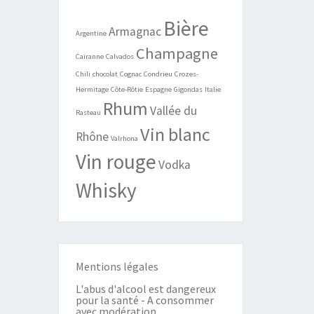
Bière
Armagnac
Argentine
Champagne
Cairanne
Calvados
Chili
chocolat
Cognac
Condrieu
Crozes-
Hermitage
Côte-Rôtie
Espagne
Gigondas
Italie
Rhum
Vallée du
Rasteau
Vin blanc
Rhône
Valrhona
Vin rouge
Vodka
Whisky
Mentions légales
L'abus d'alcool est dangereux
pour la santé - A consommer
avec modération