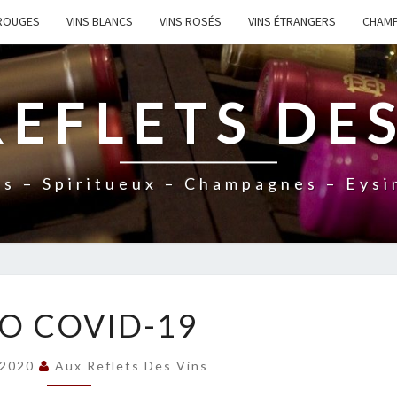
 ROUGES
VINS BLANCS
VINS ROSÉS
VINS ÉTRANGERS
CHAM
REFLETS DES
ns – Spiritueux – Champagnes – Eysi
I
O COVID-19
N
F
 2020
Aux Reflets Des Vins
O
C