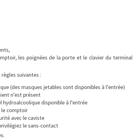
O
V
I
D
-
1
ents,
9
ptoir, les poignées de la porte et le clavier du terminal
 règles suivantes :
ue (des masques jetables sont disponibles à l’entrée)
lient n’est présent
l hydroalcoolique disponible à l’entrée
i le comptoir
rité avec le caviste
rivilégiez le sans-contact
s.