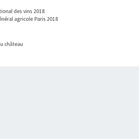
U
R
tional des vins 2018
G
néral agricole Paris 2018
E
O
I
 au château
S
)
–
M
É
D
O
C