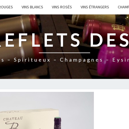
 ROUGES
VINS BLANCS
VINS ROSÉS
VINS ÉTRANGERS
CHAM
REFLETS DES
ns – Spiritueux – Champagnes – Eysi