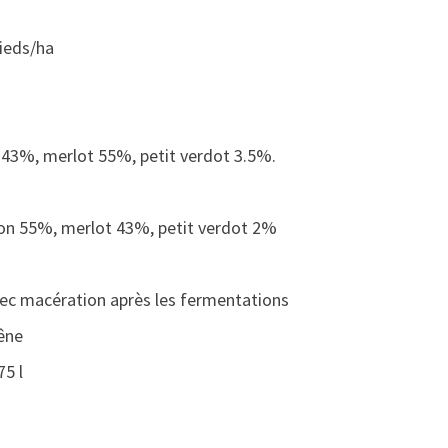
L
A
ieds/ha
B
R
A
N
N
43%, merlot 55%, petit verdot 3.5%.
E
2
on 55%, merlot 43%, petit verdot 2%
0
1
6
avec macération après les fermentations
(
C
êne
R
75 l
U
B
O