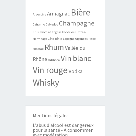
Bière
Armagnac
Argentine
Champagne
Cairanne
Calvados
Chili
chocolat
Cognac
Condrieu
Crozes-
Hermitage
Côte-Rôtie
Espagne
Gigondas
Italie
Rhum
Vallée du
Rasteau
Vin blanc
Rhône
Valrhona
Vin rouge
Vodka
Whisky
Mentions légales
L'abus d'alcool est dangereux
pour la santé - A consommer
avec modération