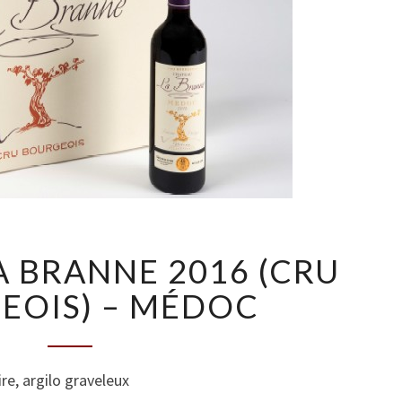
C
 BRANNE 2016 (CRU
H
Â
EOIS) – MÉDOC
T
E
A
ire, argilo graveleux
U