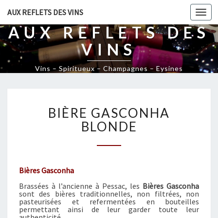
AUX REFLETS DES VINS
Togg
navi
AUX REFLETS DES
VINS
Vins – Spiritueux – Champagnes – Eysines
B
BIÈRE GASCONHA
I
È
BLONDE
R
E
G
A
Bières Gasconha
S
Brassées à l’ancienne à Pessac, les
Bières Gasconha
C
sont des bières traditionnelles, non filtrées, non
O
pasteurisées et refermentées en bouteilles
N
permettant ainsi de leur garder toute leur
authenticité.