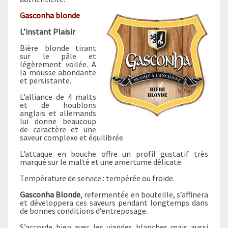
H
A
Gasconha blonde
B
L’instant Plaisir
L
O
Bière blonde tirant
sur le pâle et
N
légèrement voilée. A
D
la mousse abondante
E
et persistante.
L’alliance de 4 malts
et de houblons
anglais et allemands
lui donne beaucoup
de caractère et une
saveur complexe et équilibrée.
L’attaque en bouche offre un profil gustatif très
marqué sur le malté et une amertume délicate.
Température de service : tempérée ou froide.
Gasconha Blonde
, refermentée en bouteille, s’affinera
et développera ces saveurs pendant longtemps dans
de bonnes conditions d’entreposage.
S’accorde bien avec les viandes blanches mais aussi