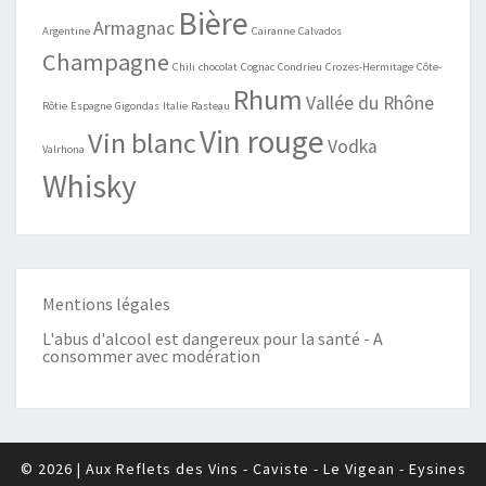
Bière
Armagnac
Argentine
Cairanne
Calvados
Champagne
Chili
chocolat
Cognac
Condrieu
Crozes-Hermitage
Côte-
Rhum
Vallée du Rhône
Rôtie
Espagne
Gigondas
Italie
Rasteau
Vin rouge
Vin blanc
Vodka
Valrhona
Whisky
Mentions légales
L'abus d'alcool est dangereux pour la santé - A
consommer avec modération
© 2026
|
Aux Reflets des Vins - Caviste - Le Vigean - Eysines