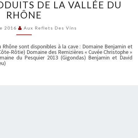
DUITS DE LA VALLÉE DU
O
RHÔNE
U
V
E
re 2016
Aux Reflets Des Vins
A
U
u Rhône sont disponibles à la cave : Domaine Benjamin et
X
Côte-Rôtie) Domaine des Remizières « Cuvée Christophe »
maine du Pesquier 2013 (Gigondas) Benjamin et David
P
eu)
R
O
D
U
I
T
S
D
E
L