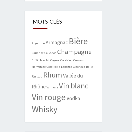
MOTS-CLÉS
Bière
Armagnac
Argentine
Champagne
Cairanne
Calvados
Chili
chocolat
Cognac
Condrieu
Crozes-
Hermitage
Côte-Rôtie
Espagne
Gigondas
Italie
Rhum
Vallée du
Rasteau
Vin blanc
Rhône
Valrhona
Vin rouge
Vodka
Whisky