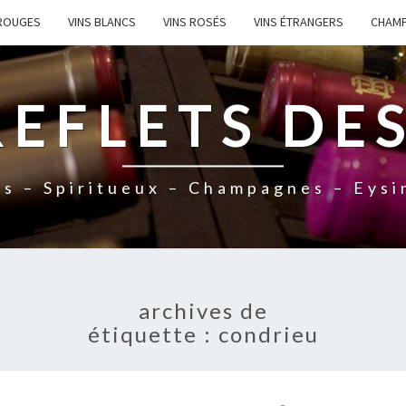
 ROUGES
VINS BLANCS
VINS ROSÉS
VINS ÉTRANGERS
CHAM
REFLETS DES
ns – Spiritueux – Champagnes – Eysi
archives de
étiquette :
condrieu
N