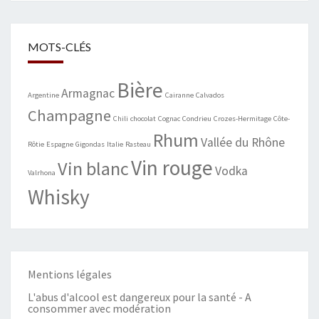
MOTS-CLÉS
Bière
Armagnac
Argentine
Cairanne
Calvados
Champagne
Chili
chocolat
Cognac
Condrieu
Crozes-Hermitage
Côte-
Rhum
Vallée du Rhône
Rôtie
Espagne
Gigondas
Italie
Rasteau
Vin rouge
Vin blanc
Vodka
Valrhona
Whisky
Mentions légales
L'abus d'alcool est dangereux pour la santé - A
consommer avec modération