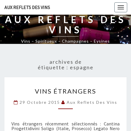
AUX REFLETS DES VINS
Togg
navi
AUX REFLETS DES
VINS
Vins – Spiritueux – Champagnes – Eysines
archives de
étiquette :
espagne
V
VINS ÉTRANGERS
I
N
29 Octobre 2015
Aux Reflets Des Vins
S
É
T
Vins étrangers récemment sélectionnés : Cantina
R
Progettidivini Soligo (Italie, Prosecco) Legato Nero
A