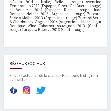
d’Avola 2014 ( Italie, Sicile – rouge) Aventino
N
Tempranillo 2013 (Espagne, Ribera Del Duero – rouge)
La Vendimia 2014 (Espagne, Rioja – rouge) Juan
G
Benegas Malbec 2012 (Argentine – rouge) Zuccardi
E
Serie A Malbec 2013 (Argentine – rouge) Zuccardi Serie
R
A Chardonnay-Viognier 2014 (Argentine – blanc) Ligur
Boutique Wine Cabernet sauvignon 2013 (Chili –
S
rouge) Tarapaca Reserva 2013 (Chili – rouge)
RÉSEAUX SOCIAUX
Suivez l’actualité de la cave sur
Facebook
,
Instagram
et
Twitter
!