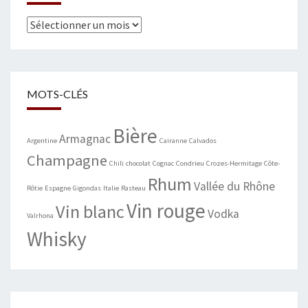
Archives
MOTS-CLÉS
Bière
Armagnac
Argentine
Cairanne
Calvados
Champagne
Chili
chocolat
Cognac
Condrieu
Crozes-Hermitage
Côte-
Rhum
Vallée du Rhône
Rôtie
Espagne
Gigondas
Italie
Rasteau
Vin rouge
Vin blanc
Vodka
Valrhona
Whisky