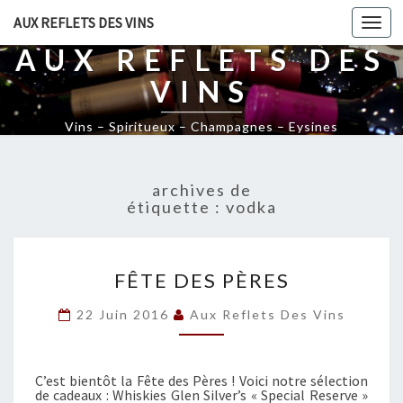
AUX REFLETS DES VINS
Togg
navi
AUX REFLETS DES
VINS
Vins – Spiritueux – Champagnes – Eysines
archives de
étiquette :
vodka
F
FÊTE DES PÈRES
Ê
T
22 Juin 2016
Aux Reflets Des Vins
E
D
E
C’est bientôt la Fête des Pères ! Voici notre sélection
S
de cadeaux : Whiskies Glen Silver’s « Special Reserve »
P