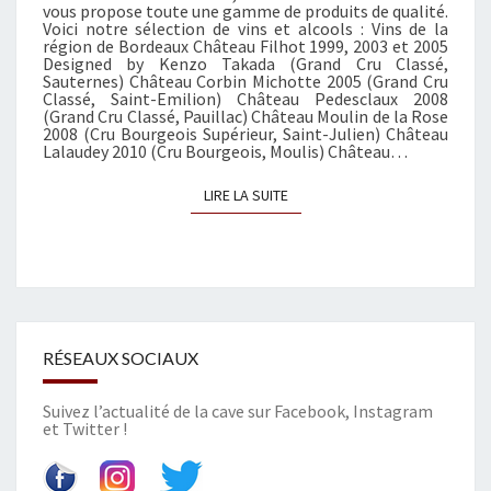
vous propose toute une gamme de produits de qualité.
E
Voici notre sélection de vins et alcools : Vins de la
C
région de Bordeaux Château Filhot 1999, 2003 et 2005
Designed by Kenzo Takada (Grand Cru Classé,
T
Sauternes) Château Corbin Michotte 2005 (Grand Cru
I
Classé, Saint-Emilion) Château Pedesclaux 2008
O
(Grand Cru Classé, Pauillac) Château Moulin de la Rose
2008 (Cru Bourgeois Supérieur, Saint-Julien) Château
N
Lalaudey 2010 (Cru Bourgeois, Moulis) Château…
D
E
LIRE LA SUITE
LIRE LA SUITE
C
A
D
E
A
U
X
RÉSEAUX SOCIAUX
D
E
Suivez l’actualité de la cave sur
Facebook
,
Instagram
N
et
Twitter
!
O
Ë