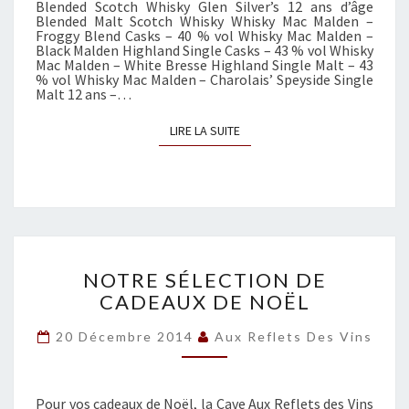
Blended Scotch Whisky Glen Silver’s 12 ans d’âge
È
Blended Malt Scotch Whisky Whisky Mac Malden –
Froggy Blend Casks – 40 % vol Whisky Mac Malden –
R
Black Malden Highland Single Casks – 43 % vol Whisky
E
Mac Malden – White Bresse Highland Single Malt – 43
S
% vol Whisky Mac Malden – Charolais’ Speyside Single
Malt 12 ans –…
LIRE LA SUITE
LIRE LA SUITE
N
NOTRE SÉLECTION DE
O
CADEAUX DE NOËL
T
R
20 Décembre 2014
Aux Reflets Des Vins
E
S
É
L
Pour vos cadeaux de Noël, la Cave Aux Reflets des Vins