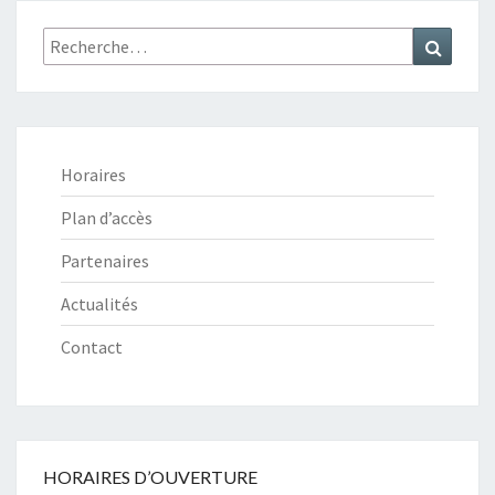
B
L
Recherche
Recher
E
:
À
L
A
C
Horaires
A
V
Plan d’accès
E
Partenaires
Actualités
Contact
HORAIRES D’OUVERTURE