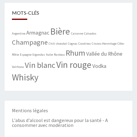
MOTS-CLÉS
Bière
Armagnac
Argentine
Cairanne
Calvados
Champagne
Chili
chocolat
Cognac
Condrieu
Crozes-Hermitage
Côte-
Rhum
Vallée du Rhône
Rôtie
Espagne
Gigondas
Italie
Rasteau
Vin rouge
Vin blanc
Vodka
Valrhona
Whisky
Mentions légales
L'abus d'alcool est dangereux pour la santé - A
consommer avec modération