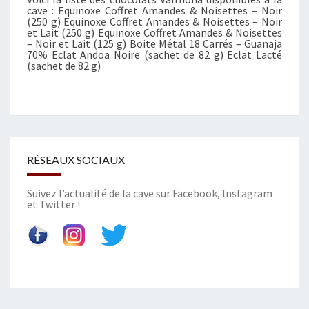
cave : Equinoxe Coffret Amandes & Noisettes – Noir
A
(250 g) Equinoxe Coffret Amandes & Noisettes – Noir
T
et Lait (250 g) Equinoxe Coffret Amandes & Noisettes
– Noir et Lait (125 g) Boite Métal 18 Carrés – Guanaja
V
70% Eclat Andoa Noire (sachet de 82 g) Eclat Lacté
A
(sachet de 82 g)
L
R
H
O
N
A
RÉSEAUX SOCIAUX
E
S
Suivez l’actualité de la cave sur
Facebook
,
Instagram
T
et
Twitter
!
D
I
S
P
O
N
I