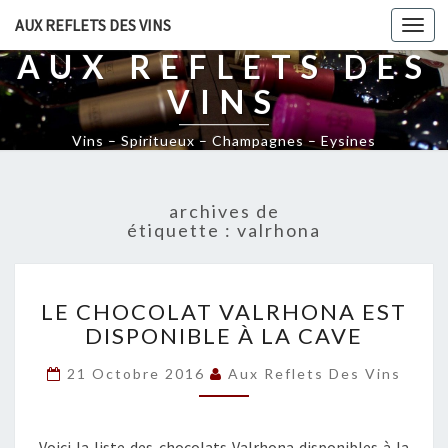
AUX REFLETS DES VINS
Togg
navi
AUX REFLETS DES
VINS
Vins – Spiritueux – Champagnes – Eysines
archives de
étiquette :
valrhona
L
LE CHOCOLAT VALRHONA EST
E
DISPONIBLE À LA CAVE
C
H
21 Octobre 2016
Aux Reflets Des Vins
O
C
O
L
Voici la liste des chocolats Valrhona disponibles à la