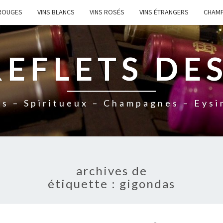
 ROUGES
VINS BLANCS
VINS ROSÉS
VINS ÉTRANGERS
CHAM
REFLETS DES
ns – Spiritueux – Champagnes – Eysi
archives de
étiquette :
gigondas
N