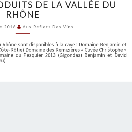
DUITS DE LA VALLÉE DU
O
RHÔNE
U
V
E
re 2016
Aux Reflets Des Vins
A
U
u Rhône sont disponibles à la cave : Domaine Benjamin et
X
Côte-Rôtie) Domaine des Remizières « Cuvée Christophe »
maine du Pesquier 2013 (Gigondas) Benjamin et David
P
eu)
R
O
D
U
I
T
S
D
E
L