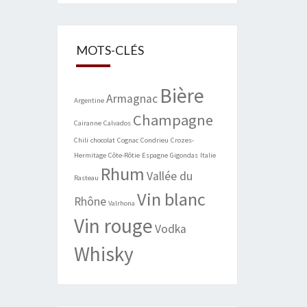
MOTS-CLÉS
Bière
Armagnac
Argentine
Champagne
Cairanne
Calvados
Chili
chocolat
Cognac
Condrieu
Crozes-
Hermitage
Côte-Rôtie
Espagne
Gigondas
Italie
Rhum
Vallée du
Rasteau
Vin blanc
Rhône
Valrhona
Vin rouge
Vodka
Whisky