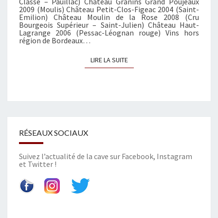
Classé – Pauillac) Château Granins Grand Poujeaux
P
2009 (Moulis) Château Petit-Clos-Figeac 2004 (Saint-
R
Emilion) Château Moulin de la Rose 2008 (Cru
Bourgeois Supérieur – Saint-Julien) Château Haut-
O
Lagrange 2006 (Pessac-Léognan rouge) Vins hors
D
région de Bordeaux…
U
I
LIRE LA SUITE
LIRE LA SUITE
T
S
P
O
U
R
RÉSEAUX SOCIAUX
L
A
F
Suivez l’actualité de la cave sur
Facebook
,
Instagram
et
Twitter
!
Ê
T
E
D
E