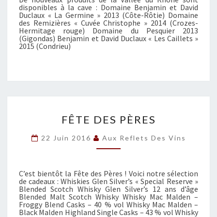
disponibles à la cave : Domaine Benjamin et David
P
Duclaux « La Germine » 2013 (Côte-Rôtie) Domaine
R
des Remizières « Cuvée Christophe » 2014 (Crozes-
Hermitage rouge) Domaine du Pesquier 2013
O
(Gigondas) Benjamin et David Duclaux « Les Caillets »
D
2015 (Condrieu)
U
I
T
S
D
E
F
L
FÊTE DES PÈRES
Ê
A
T
V
22 Juin 2016
Aux Reflets Des Vins
E
A
D
L
E
L
C’est bientôt la Fête des Pères ! Voici notre sélection
S
É
de cadeaux : Whiskies Glen Silver’s « Special Reserve »
P
Blended Scotch Whisky Glen Silver’s 12 ans d’âge
E
È
Blended Malt Scotch Whisky Whisky Mac Malden –
D
Froggy Blend Casks – 40 % vol Whisky Mac Malden –
R
U
Black Malden Highland Single Casks – 43 % vol Whisky
E