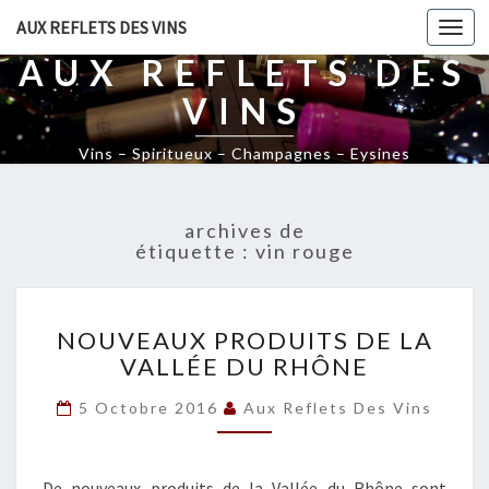
AUX REFLETS DES VINS
Togg
navi
AUX REFLETS DES
VINS
Vins – Spiritueux – Champagnes – Eysines
archives de
étiquette :
vin rouge
N
NOUVEAUX PRODUITS DE LA
O
VALLÉE DU RHÔNE
U
V
5 Octobre 2016
Aux Reflets Des Vins
E
A
U
X
De nouveaux produits de la Vallée du Rhône sont