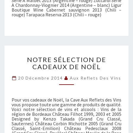
Serie A Malbec 2013 (Argentine – rouge) Zuccardi Serie
R
A Chardonnay-Viognier 2014 (Argentine – blanc) Ligur
Boutique Wine Cabernet sauvignon 2013 (Chili –
S
rouge) Tarapaca Reserva 2013 (Chili – rouge)
N
NOTRE SÉLECTION DE
O
CADEAUX DE NOËL
T
R
20 Décembre 2014
Aux Reflets Des Vins
E
S
É
L
Pour vos cadeaux de Noël, la Cave Aux Reflets des Vins
vous propose toute une gamme de produits de qualité.
E
Voici notre sélection de vins et alcools : Vins de la
C
région de Bordeaux Château Filhot 1999, 2003 et 2005
Designed by Kenzo Takada (Grand Cru Classé,
T
Sauternes) Château Corbin Michotte 2005 (Grand Cru
I
Classé, Saint-Emilion) Château Pedesclaux 2008
O