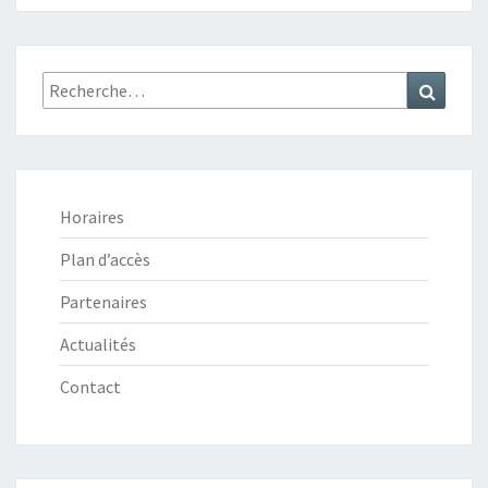
S
P
È
R
Recherche
Recher
E
:
S
Horaires
Plan d’accès
Partenaires
Actualités
Contact