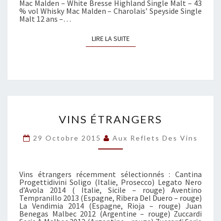
Mac Malden – White Bresse Highland Single Malt – 43
R
S
% vol Whisky Mac Malden – Charolais’ Speyside Single
H
Malt 12 ans –…
Ô
N
LIRE LA SUITE
LIRE LA SUITE
E
V
VINS ÉTRANGERS
I
N
29 Octobre 2015
Aux Reflets Des Vins
S
É
T
Vins étrangers récemment sélectionnés : Cantina
R
Progettidivini Soligo (Italie, Prosecco) Legato Nero
A
d’Avola 2014 ( Italie, Sicile – rouge) Aventino
N
Tempranillo 2013 (Espagne, Ribera Del Duero – rouge)
La Vendimia 2014 (Espagne, Rioja – rouge) Juan
G
Benegas Malbec 2012 (Argentine – rouge) Zuccardi
E