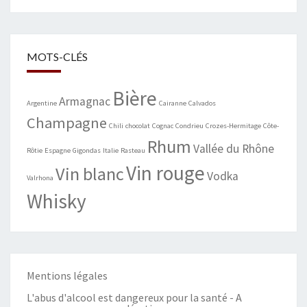
MOTS-CLÉS
Bière
Armagnac
Argentine
Cairanne
Calvados
Champagne
Chili
chocolat
Cognac
Condrieu
Crozes-Hermitage
Côte-
Rhum
Vallée du Rhône
Rôtie
Espagne
Gigondas
Italie
Rasteau
Vin rouge
Vin blanc
Vodka
Valrhona
Whisky
Mentions légales
L'abus d'alcool est dangereux pour la santé - A