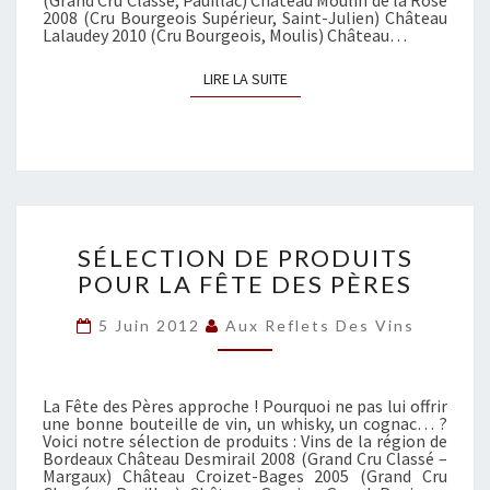
(Grand Cru Classé, Pauillac) Château Moulin de la Rose
2008 (Cru Bourgeois Supérieur, Saint-Julien) Château
N
Lalaudey 2010 (Cru Bourgeois, Moulis) Château…
D
E
LIRE LA SUITE
LIRE LA SUITE
C
A
D
E
A
U
S
X
SÉLECTION DE PRODUITS
É
D
POUR LA FÊTE DES PÈRES
L
E
E
N
5 Juin 2012
Aux Reflets Des Vins
C
O
T
Ë
I
L
O
La Fête des Pères approche ! Pourquoi ne pas lui offrir
une bonne bouteille de vin, un whisky, un cognac… ?
N
Voici notre sélection de produits : Vins de la région de
D
Bordeaux Château Desmirail 2008 (Grand Cru Classé –
Margaux) Château Croizet-Bages 2005 (Grand Cru
E