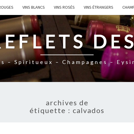
 ROUGES
VINS BLANCS
VINS ROSÉS
VINS ÉTRANGERS
CHAM
REFLETS DES
ns – Spiritueux – Champagnes – Eysi
archives de
étiquette :
calvados
N