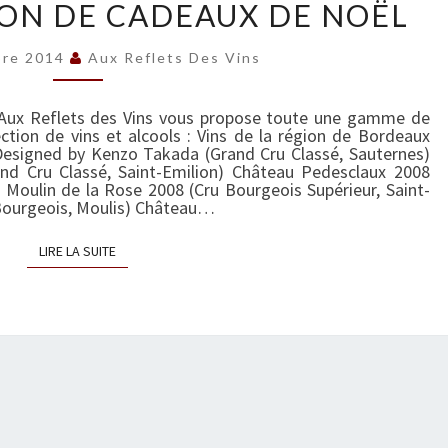
ON DE CADEAUX DE NOËL
O
T
bre 2014
Aux Reflets Des Vins
R
E
S
 Aux Reflets des Vins vous propose toute une gamme de
ection de vins et alcools : Vins de la région de Bordeaux
É
Designed by Kenzo Takada (Grand Cru Classé, Sauternes)
L
nd Cru Classé, Saint-Emilion) Château Pedesclaux 2008
u Moulin de la Rose 2008 (Cru Bourgeois Supérieur, Saint-
E
 Bourgeois, Moulis) Château…
C
T
LIRE LA SUITE
LIRE LA SUITE
I
O
N
D
E
C
A
D