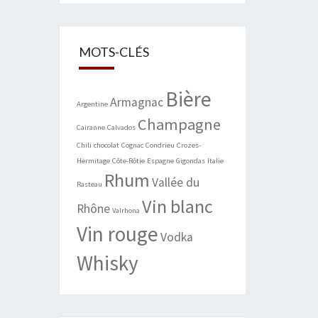
MOTS-CLÉS
Bière
Armagnac
Argentine
Champagne
Cairanne
Calvados
Chili
chocolat
Cognac
Condrieu
Crozes-
Hermitage
Côte-Rôtie
Espagne
Gigondas
Italie
Rhum
Vallée du
Rasteau
Vin blanc
Rhône
Valrhona
Vin rouge
Vodka
Whisky