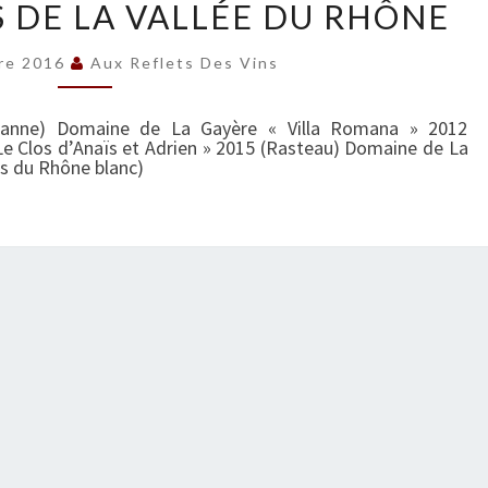
 DE LA VALLÉE DU RHÔNE
O
U
re 2016
Aux Reflets Des Vins
V
E
A
ranne) Domaine de La Gayère « Villa Romana » 2012
e Clos d’Anaïs et Adrien » 2015 (Rasteau) Domaine de La
U
es du Rhône blanc)
X
V
I
N
S
D
E
L
A
V
A
L