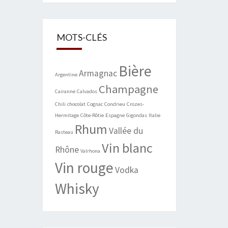
MOTS-CLÉS
Bière
Armagnac
Argentine
Champagne
Cairanne
Calvados
Chili
chocolat
Cognac
Condrieu
Crozes-
Hermitage
Côte-Rôtie
Espagne
Gigondas
Italie
Rhum
Vallée du
Rasteau
Vin blanc
Rhône
Valrhona
Vin rouge
Vodka
Whisky