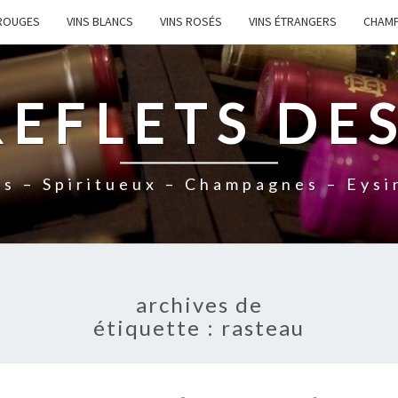
 ROUGES
VINS BLANCS
VINS ROSÉS
VINS ÉTRANGERS
CHAM
REFLETS DES
ns – Spiritueux – Champagnes – Eysi
archives de
étiquette :
rasteau
N