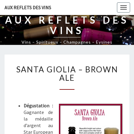
AUX REFLETS DES VINS
Togg
navi
AUX REFLETS DES
VINS
Vins – Spiritueux – Champagnes – Eysines
S
SANTA GIOLIA – BROWN
A
N
ALE
T
A
G
I
Dégustation :
O
Gagnante de
L
la médaille
I
d’argent au
A
Star European