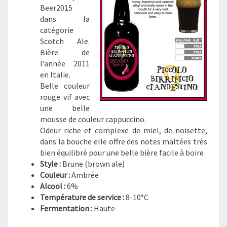
–
Beer2015
B
dans la
R
catégorie
O
Scotch Ale.
W
Bière de
N
l’année 2011
A
en Italie.
L
Belle couleur
E
rouge vif avec
une belle
mousse de couleur cappuccino.
Odeur riche et complexe de miel, de noisette,
dans la bouche elle offre des notes maltées très
bien équilibré pour une belle bière facile à boire
Style :
Brune (brown ale)
Couleur :
Ambrée
Alcool :
6%
Température de service :
8-10°C
Fermentation :
Haute