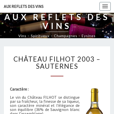
AUX REFLETS DES VINS
Togg
navi
AUX REFLETS DES
VINS
Vins – Spiritueux – Champagnes – Eysines
C
CHÂTEAU FILHOT 2003 –
H
Â
SAUTERNES
T
E
A
U
Caractère :
F
Le vin du Château FILHOT se distingue
I
par sa fraîcheur, la finesse de sa liqueur,
L
son caractère minéral et l’élégance de
H
son équilibre (36% de Sauvignon blanc
dans l’assemblage).