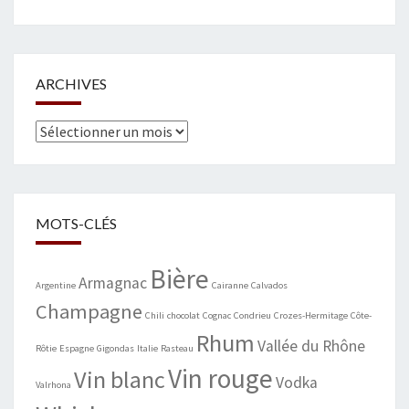
ARCHIVES
Archives
MOTS-CLÉS
Bière
Armagnac
Argentine
Cairanne
Calvados
Champagne
Chili
chocolat
Cognac
Condrieu
Crozes-Hermitage
Côte-
Rhum
Vallée du Rhône
Rôtie
Espagne
Gigondas
Italie
Rasteau
Vin rouge
Vin blanc
Vodka
Valrhona