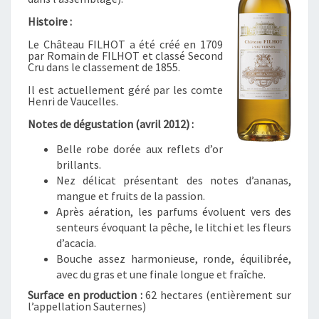
O
T
Histoire :
2
Le Château FILHOT a été créé en 1709
0
par Romain de FILHOT et classé Second
0
Cru dans le classement de 1855.
3
Il est actuellement géré par les comte
–
Henri de Vaucelles.
S
Notes de dégustation (avril 2012) :
A
U
Belle robe dorée aux reflets d’or
T
brillants.
E
Nez délicat présentant des notes d’ananas,
R
mangue et fruits de la passion.
N
Après aération, les parfums évoluent vers des
E
senteurs évoquant la pêche, le litchi et les fleurs
S
d’acacia.
Bouche assez harmonieuse, ronde, équilibrée,
avec du gras et une finale longue et fraîche.
Surface en production :
62 hectares (entièrement sur
l’appellation Sauternes)