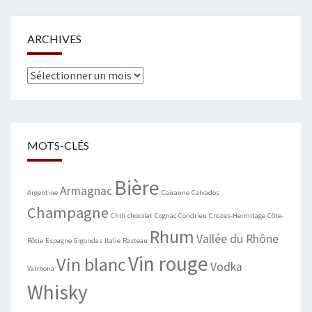
ARCHIVES
Archives
MOTS-CLÉS
Bière
Armagnac
Argentine
Cairanne
Calvados
Champagne
Chili
chocolat
Cognac
Condrieu
Crozes-Hermitage
Côte-
Rhum
Vallée du Rhône
Rôtie
Espagne
Gigondas
Italie
Rasteau
Vin rouge
Vin blanc
Vodka
Valrhona
Whisky