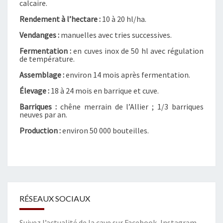
calcaire.
T
Rendement à l’hectare :
10 à 20 hl/ha.
A
K
Vendanges :
manuelles avec tries successives.
A
Fermentation :
en cuves inox de 50 hl avec régulation
D
de température.
A
–
Assemblage :
environ 14 mois après fermentation.
S
Élevage :
18 à 24 mois en barrique et cuve.
A
Barriques :
chêne merrain de l’Allier ; 1/3 barriques
U
neuves par an.
T
E
Production :
environ 50 000 bouteilles.
R
N
E
S
RÉSEAUX SOCIAUX
Suivez l’actualité de la cave sur
Facebook
,
Instagram