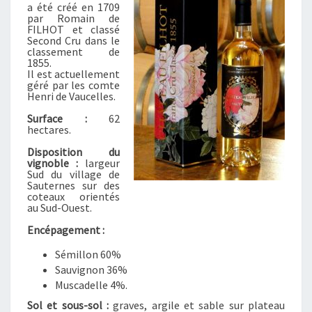
O
a été créé en 1709
T
par Romain de
FILHOT et classé
2
Second Cru dans le
0
classement de
1855.
0
Il est actuellement
5
géré par les comte
D
Henri de Vaucelles.
E
Surface :
62
S
hectares.
I
Disposition du
G
vignoble :
largeur
N
Sud du village de
Sauternes sur des
E
coteaux orientés
D
au Sud-Ouest.
B
Encépagement :
Y
K
Sémillon 60%
E
Sauvignon 36%
N
Muscadelle 4%.
Z
Sol et sous-sol :
graves, argile et sable sur plateau
O