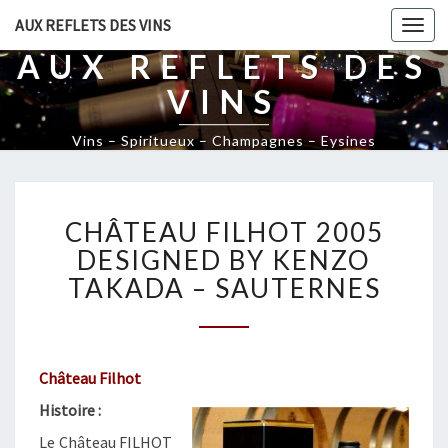
AUX REFLETS DES VINS
Togg
navi
AUX REFLETS DES
VINS
Vins – Spiritueux – Champagnes – Eysines
C
CHÂTEAU FILHOT 2005
H
Â
DESIGNED BY KENZO
T
TAKADA – SAUTERNES
E
A
U
F
Château Filhot
I
L
Histoire :
H
Le Château FILHOT