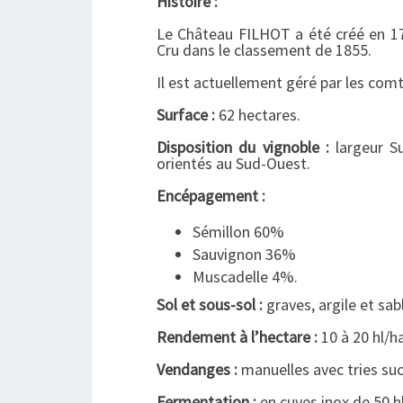
Histoire :
Le Château FILHOT a été créé en 1
Cru dans le classement de 1855.
Il est actuellement géré par les comt
Surface :
62 hectares.
Disposition du vignoble :
largeur Su
orientés au Sud-Ouest.
Encépagement :
Sémillon 60%
Sauvignon 36%
Muscadelle 4%.
Sol et sous-sol :
graves, argile et sabl
Rendement à l’hectare :
10 à 20 hl/ha
Vendanges :
manuelles avec tries suc
Fermentation :
en cuves inox de 50 h