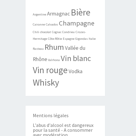
Bière
Armagnac
Argentine
Champagne
Cairanne
Calvados
Chili
chocolat
Cognac
Condrieu
Crozes-
Hermitage
Côte-Rôtie
Espagne
Gigondas
Italie
Rhum
Vallée du
Rasteau
Vin blanc
Rhône
Valrhona
Vin rouge
Vodka
Whisky
Mentions légales
L'abus d'alcool est dangereux
pour la santé - A consommer
avec modération