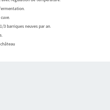
fermentation.
 cuve.
 1/3 barriques neuves par an.
s.
u château