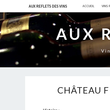
AUX REFLETS DES VINS
ACCUEIL
VINS
AUX 
Vi
CHÂTEAU F