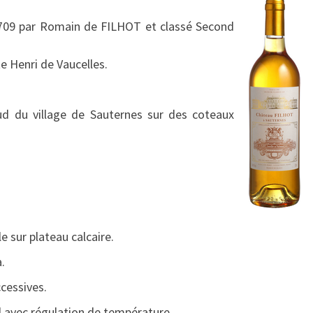
A
709 par Romain de FILHOT et classé Second
U
F
e Henri de Vaucelles.
I
L
H
d du village de Sauternes sur des coteaux
O
T
–
S
A
U
T
e sur plateau calcaire.
E
R
.
N
cessives.
E
S
l avec régulation de température.