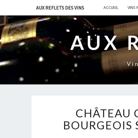
AUX REFLETS DES VINS
ACCUEIL
VINS
AUX 
Vi
CHÂTEAU C
BOURGEOIS 