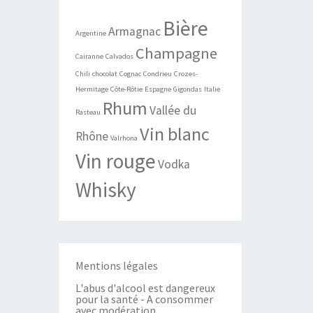
Bière
Armagnac
Argentine
Champagne
Cairanne
Calvados
Chili
chocolat
Cognac
Condrieu
Crozes-
Hermitage
Côte-Rôtie
Espagne
Gigondas
Italie
Rhum
Vallée du
Rasteau
Vin blanc
Rhône
Valrhona
Vin rouge
Vodka
Whisky
Mentions légales
L'abus d'alcool est dangereux
pour la santé - A consommer
avec modération