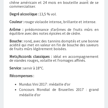
chêne américain et 24 mois en bouteille avant de se
I
commercialiser.
A
Degré alcoolique :
13,5 % vol.
N
Z
Couleur :
rouge violacée intense, brillante et intense.
A
Arôme :
prédominance d’arômes de fruits mûrs en
2
équilibre avec des notes épicées et de cèdre.
0
Bouche :
rond, avec des tannins domptés et une bonne
1
acidité qui met en valeur en fin de bouche des saveurs
4
de fruits mûrs légèrement boisées.
Mets/Accords classiques :
idéal en accompagnement
de viandes rouges, volaille et fromages affinés.
Service :
servir à 18°C.
Récompenses :
Mundus Vini 2017 : médaille d’or
Concours Mondial de Bruxelles 2017 : grand
médaille d’or