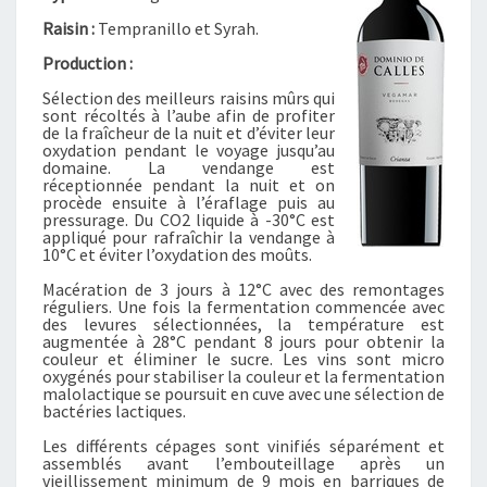
G
A
Raisin :
Tempranillo et Syrah.
S
Production :
–
Sélection des meilleurs raisins mûrs qui
D
sont récoltés à l’aube afin de profiter
O
de la fraîcheur de la nuit et d’éviter leur
M
oxydation pendant le voyage jusqu’au
domaine. La vendange est
I
réceptionnée pendant la nuit et on
N
procède ensuite à l’éraflage puis au
I
pressurage. Du CO2 liquide à -30°C est
appliqué pour rafraîchir la vendange à
O
10°C et éviter l’oxydation des moûts.
D
Macération de 3 jours à 12°C avec des remontages
E
réguliers. Une fois la fermentation commencée avec
C
des levures sélectionnées, la température est
A
augmentée à 28°C pendant 8 jours pour obtenir la
couleur et éliminer le sucre. Les vins sont micro
L
oxygénés pour stabiliser la couleur et la fermentation
L
malolactique se poursuit en cuve avec une sélection de
E
bactéries lactiques.
S
Les différents cépages sont vinifiés séparément et
C
assemblés avant l’embouteillage après un
vieillissement minimum de 9 mois en barriques de
R