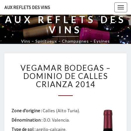
AUX REFLETS DES VINS
Togg
navi
AUX REFLETS DES
VINS
Vins – Spiritueux – Champagnes – Eysines
V
VEGAMAR BODEGAS –
E
G
DOMINIO DE CALLES
A
CRIANZA 2014
M
A
R
B
Zone d’origine :
Calles (Alto Turia).
O
D
Dénomination :
D.O. Valencia.
E
Type de sol :
argilo-calcaire.