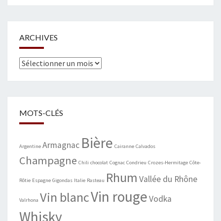
ARCHIVES
Archives
MOTS-CLÉS
Bière
Armagnac
Argentine
Cairanne
Calvados
Champagne
Chili
chocolat
Cognac
Condrieu
Crozes-Hermitage
Côte-
Rhum
Vallée du Rhône
Rôtie
Espagne
Gigondas
Italie
Rasteau
Vin rouge
Vin blanc
Vodka
Valrhona
Whisky