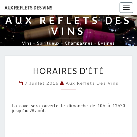
AUX REFLETS DES VINS
Togg
navi
AUX REFLETS DES
VINS
Vins – Spiritueux – Champagnes – Eysines
H
HORAIRES D’ÉTÉ
O
R
7 Juillet 2016
Aux Reflets Des Vins
A
I
R
E
La cave sera ouverte le dimanche de 10h à 12h30
jusqu’au 28 août.
S
D
’
É