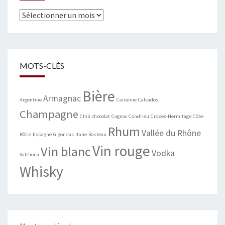
Archives
MOTS-CLÉS
Bière
Armagnac
Argentine
Cairanne
Calvados
Champagne
Chili
chocolat
Cognac
Condrieu
Crozes-Hermitage
Côte-
Rhum
Vallée du Rhône
Rôtie
Espagne
Gigondas
Italie
Rasteau
Vin rouge
Vin blanc
Vodka
Valrhona
Whisky