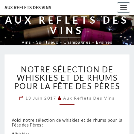
AUX REFLETS DES VINS
Togg
navi
AUX REFLETS DES
VINS
Vins – Spiritueux – Champagnes – Eysines
N
NOTRE SÉLECTION DE
O
T
WHISKIES ET DE RHUMS
R
POUR LA FÊTE DES PÈRES
E
S
13 Juin 2017
Aux Reflets Des Vins
É
L
E
Voici notre sélection de whiskies et de rhums pour la
C
Fête des Pères :
T