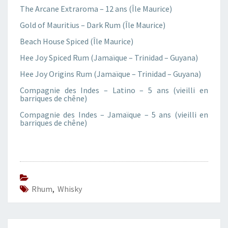
The Arcane Extraroma – 12 ans (Île Maurice)
S
P
Gold of Mauritius – Dark Rum (Île Maurice)
O
Beach House Spiced (Île Maurice)
U
R
Hee Joy Spiced Rum (Jamaïque – Trinidad – Guyana)
L
Hee Joy Origins Rum (Jamaïque – Trinidad – Guyana)
A
F
Compagnie des Indes – Latino – 5 ans (vieilli en
barriques de chêne)
Ê
T
Compagnie des Indes – Jamaïque – 5 ans (vieilli en
E
barriques de chêne)
D
E
S
P
È
R
Rhum
,
Whisky
E
S