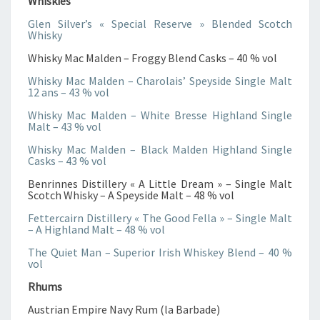
Whiskies
I
O
Glen Silver’s « Special Reserve » Blended Scotch
N
Whisky
D
Whisky Mac Malden – Froggy Blend Casks – 40 % vol
E
Whisky Mac Malden – Charolais’ Speyside Single Malt
W
12 ans – 43 % vol
H
I
Whisky Mac Malden – White Bresse Highland Single
Malt – 43 % vol
S
K
Whisky Mac Malden – Black Malden Highland Single
I
Casks – 43 % vol
E
Benrinnes Distillery « A Little Dream » – Single Malt
S
Scotch Whisky – A Speyside Malt – 48 % vol
E
Fettercairn Distillery « The Good Fella » – Single Malt
T
– A Highland Malt – 48 % vol
D
The Quiet Man – Superior Irish Whiskey Blend – 40 %
E
vol
R
H
Rhums
U
Austrian Empire Navy Rum (la Barbade)
M